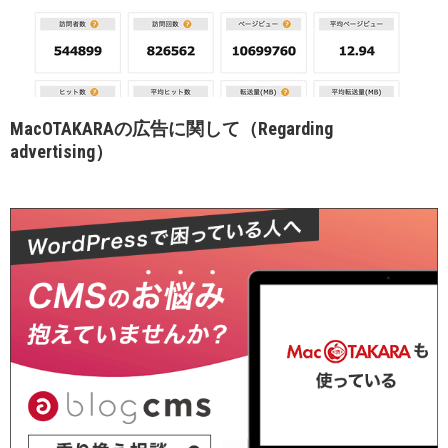
MacOTAKARAの広告に関して（Regarding
advertising）