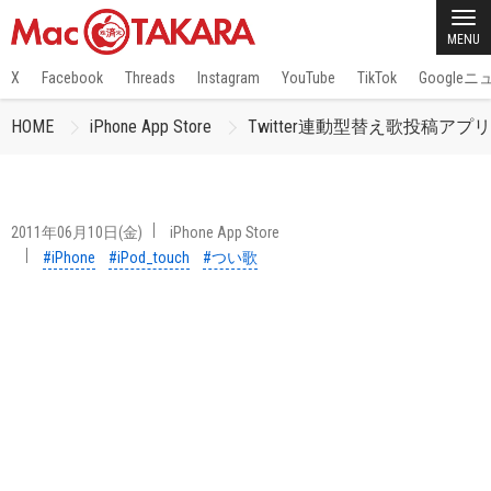
MENU
X
Facebook
Threads
Instagram
YouTube
TikTok
Google
HOME
iPhone App Store
Twitter連動型替え歌投稿ア
2011年06月10日(金)
iPhone App Store
#iPhone
#iPod_touch
#つい歌