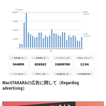
MacOTAKARAの広告に関して（Regarding
advertising）