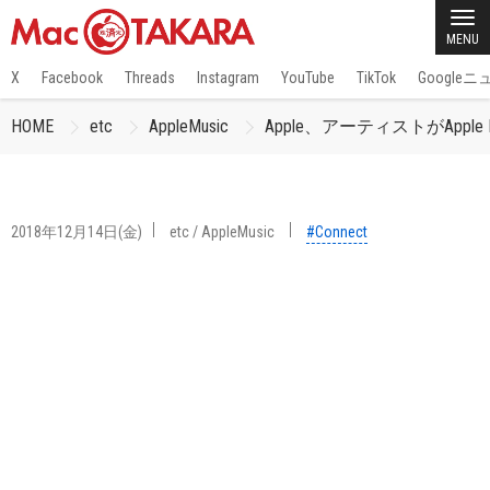
MENU
X
Facebook
Threads
Instagram
YouTube
TikTok
Google
HOME
etc
AppleMusic
Apple、アーティストがApple
2018年12月14日(金)
etc
/
AppleMusic
#Connect