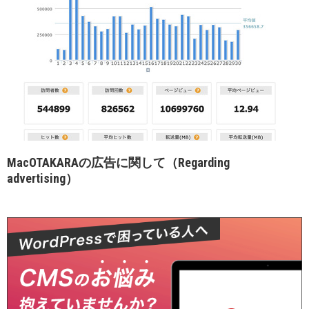
MacOTAKARAの広告に関して（Regarding
advertising）