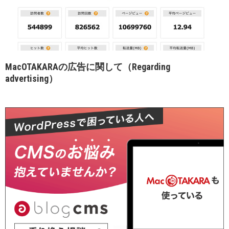
MacOTAKARAの広告に関して（Regarding
advertising）