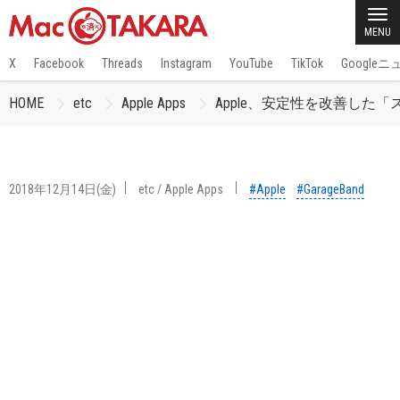
MENU
X
Facebook
Threads
Instagram
YouTube
TikTok
Google
HOME
etc
Apple Apps
Apple、安定性を改善した「ス
2018年12月14日(金)
etc
/
Apple Apps
#Apple
#GarageBand