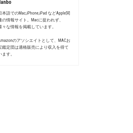
danbo
日本語でのMac,iPhone,iPad などApple関
連の情報サイト。Macに捉われず、
様々な情報を掲載しています。
Amazonのアソシエイトとして、MACお
宝鑑定団は適格販売により収入を得て
います。