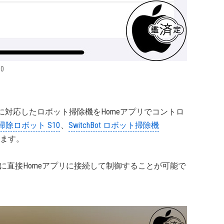
0
atterに対応したロボット掃除機をHomeアプリでコントロ
 お掃除ロボット S10
、
SwitchBot ロボット掃除機
ます。
応）を介さずに直接Homeアプリに接続して制御することが可能で