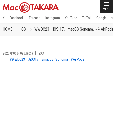
MENU
X
Facebook
Threads
Instagram
YouTube
TikTok
Google
HOME
iOS
WWDC23：iOS 17、macOS SonomaからA
2023年06月09日(金)
iOS
#WWDC23
#iOS17
#macOS_Sonoma
#AirPods