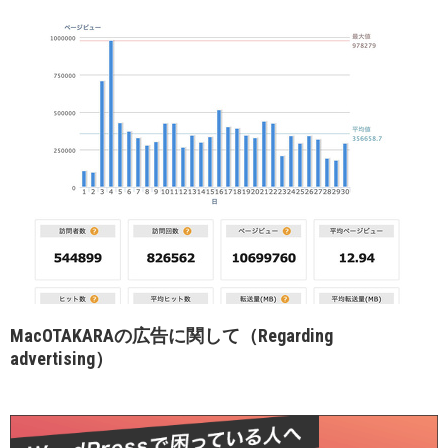
MacOTAKARAの広告に関して（Regarding
advertising）