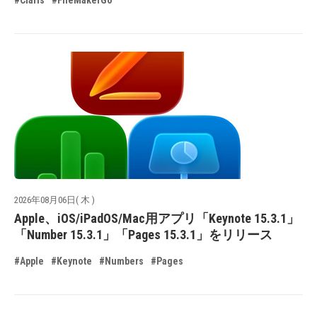
#Claris
#FileMakerGo
2026年08月06日( 木 )
Apple、iOS/iPadOS/Mac用アプリ「Keynote 15.3.1」
「Number 15.3.1」「Pages 15.3.1」をリリース
#Apple
#Keynote
#Numbers
#Pages