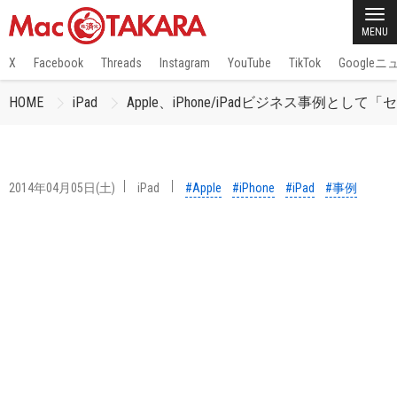
MENU
X
Facebook
Threads
Instagram
YouTube
TikTok
Google
HOME
iPad
Apple、iPhone/iPadビジネス事例と
2014年04月05日(土)
iPad
#Apple
#iPhone
#iPad
#事例