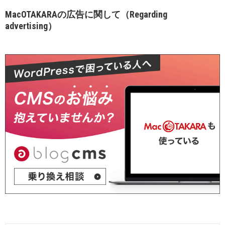
MacOTAKARAの広告に関して（Regarding
advertising）