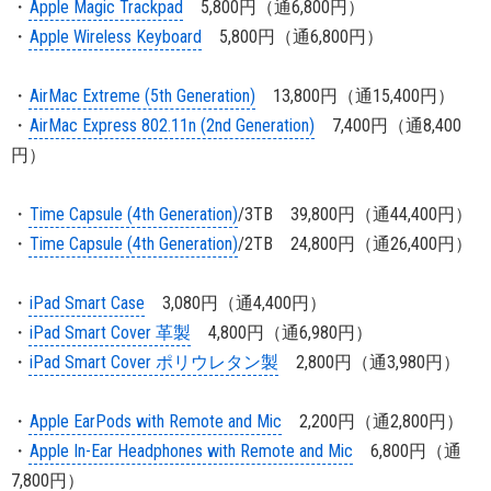
・
Apple Magic Trackpad
5,800円（通6,800円）
・
Apple Wireless Keyboard
5,800円（通6,800円）
・
AirMac Extreme (5th Generation)
13,800円（通15,400円）
・
AirMac Express 802.11n (2nd Generation)
7,400円（通8,400
円）
・
Time Capsule (4th Generation)
/3TB 39,800円（通44,400円）
・
Time Capsule (4th Generation)
/2TB 24,800円（通26,400円）
・
iPad Smart Case
3,080円（通4,400円）
・
iPad Smart Cover 革製
4,800円（通6,980円）
・
iPad Smart Cover ポリウレタン製
2,800円（通3,980円）
・
Apple EarPods with Remote and Mic
2,200円（通2,800円）
・
Apple In-Ear Headphones with Remote and Mic
6,800円（通
7,800円）