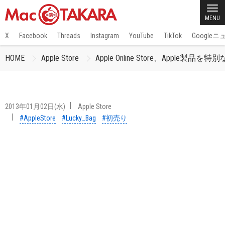
MENU
X
Facebook
Threads
Instagram
YouTube
TikTok
Google
HOME
Apple Store
Apple Online Store、Ap
2013年01月02日(水)
Apple Store
#AppleStore
#Lucky_Bag
#初売り