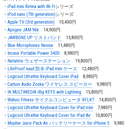
・
iPad mini Retina with Wi-Fi
シリーズ
・
iPod nano (7th generation)
シリーズ
・
Apple TV (3rd generation)
10,400円
・
Apogee JAM 96k
14,900円
・
JAWBONE UP リストバンド
13,800円
・
Blue Microphones Nessie
11,480円
・
Incase Portable Power 5400
8,980円
・
Netatmo ウェザーステーション
19,800円
・
LifeProof nuud 防水 iPad mini ケース
12,480円
・
Logicool Ultrathin Keyboard Cover iPad
8,980円
・
Carbon Audio Zooka ワイヤレス スピーカー
9,980円
・
IK MULTIMEDIA iRig KEYS with Lightning
15,800円
・
Wahoo Fitness サイクルコンピュータ RFLKT
14,800円
・
Logicool Ultrathin Keyboard Cover for iPad mini
7,980円
・
Logicool Ultrathin Keyboard Cover for iPad Air
10,800円
・
Mophie Juice Pack Air バッテリーケース for iPhone 5
9,980