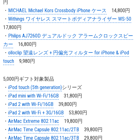
円
・
MICHAEL Michael Kors Crossbody iPhone ケース
14,800円
・
Withings ワイヤレス スマートボディアナライザー WS-50
17,800円
・
Philips AJ7260D デュアルドック アラームクロックスピー
カー
16,800円
・
olloclip 望遠レンズ + 円偏光フィルター for iPhone & iPod
touch
9,980円
5,000円ギフト対象製品
・
iPod touch (5th generation)
シリーズ
・
iPad mini with Wi-Fi/16GB
31,800円
・
iPad 2 with Wi-Fi/16GB
39,800円
・
iPad 2 with Wi-Fi + 3G/16GB
53,800円
・
AirMac Extreme 802.11ac
19,800円
・
AirMac Time Capsule 802.11ac/2TB
39,800円
・
AirMac Time Capsule 802.11ac/3TB
29,800円