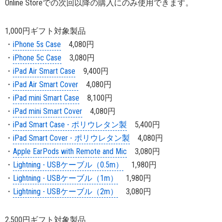
Online Storeでの次回以降の購入にのみ使用できます。
1,000円ギフト対象製品
・
iPhone 5s Case
4,080円
・
iPhone 5c Case
3,080円
・
iPad Air Smart Case
9,400円
・
iPad Air Smart Cover
4,080円
・
iPad mini Smart Case
8,100円
・
iPad mini Smart Cover
4,080円
・
iPad Smart Case - ポリウレタン製
5,400円
・
iPad Smart Cover - ポリウレタン製
4,080円
・
Apple EarPods with Remote and Mic
3,080円
・
Lightning - USBケーブル（0.5m）
1,980円
・
Lightning - USBケーブル（1m）
1,980円
・
Lightning - USBケーブル（2m）
3,080円
2,500円ギフト対象製品