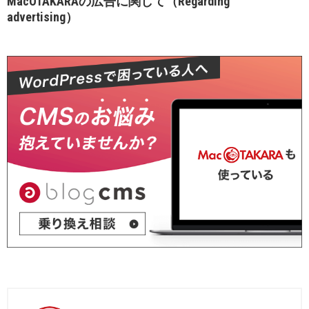
MacOTAKARAの広告に関して（Regarding
advertising）