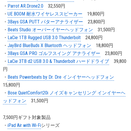
・
Parrot AR.Drone2.0
32,550円
・
UE BOOM 耐水ワイヤレススピーカー
19,800円
・
3Bays GSA PUTT パターアナライザー
23,800円
・
Beats Studio オーバーイヤーヘッドフォン
31,500円
・
LaCie 1TB Rugged USB 3.0 Thunderbolt
24,800円
・
JayBird BlueBuds X Bluetooth ヘッドフォン
18,800円
・
3Bays GSA PRO ゴルフスイング アナライザー
23,800円
・
LaCie 3TB d2 USB 3.0 & Thunderbolt ハードドライブ
39,800
円
・
Beats Powerbeats by Dr. Dre インイヤーヘッドフォン
15,800円
・
Bose QuietComfort20i ノイズキャンセリング インイヤーヘ
ッドフォン
31,500円
7,500円ギフト対象製品
・
iPad Air with Wi-Fi
シリーズ