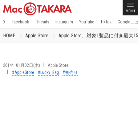
MENU
X
Facebook
Threads
Instagram
YouTube
TikTok
Google
HOME
Apple Store
Apple Store、対象1製品に付き最大
2014年01月02日(木)
Apple Store
#AppleStore
#Lucky_Bag
#初売り