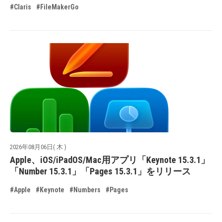
#Claris
#FileMakerGo
2026年08月06日( 木 )
Apple、iOS/iPadOS/Mac用アプリ「Keynote 15.3.1」
「Number 15.3.1」「Pages 15.3.1」をリリース
#Apple
#Keynote
#Numbers
#Pages