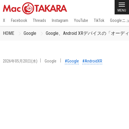
MENU
X
Facebook
Threads
Instagram
YouTube
TikTok
Google
HOME
Google
Google、Android XRデバイスの「
2026年05月20日(水)
Google
#Google
#AndroidXR