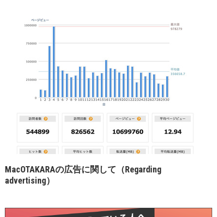
MacOTAKARAの広告に関して（Regarding
advertising）