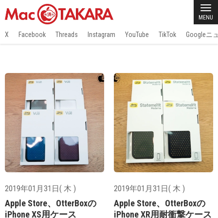
MENU
X
Facebook
Threads
Instagram
YouTube
TikTok
Google
2019年01月31日( 木 )
2019年01月31日( 木 )
Apple Store、OtterBoxの
Apple Store、OtterBoxの
iPhone XS用ケース
iPhone XR用耐衝撃ケース