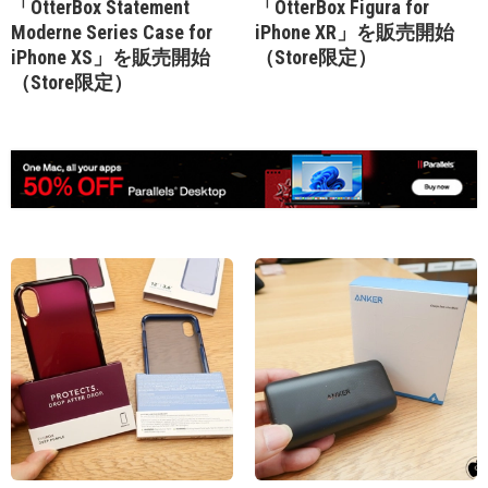
「OtterBox Statement
「OtterBox Figura for
Moderne Series Case for
iPhone XR」を販売開始
iPhone XS」を販売開始
（Store限定）
（Store限定）