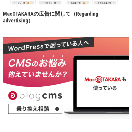
MacOTAKARAの広告に関して（Regarding
advertising）