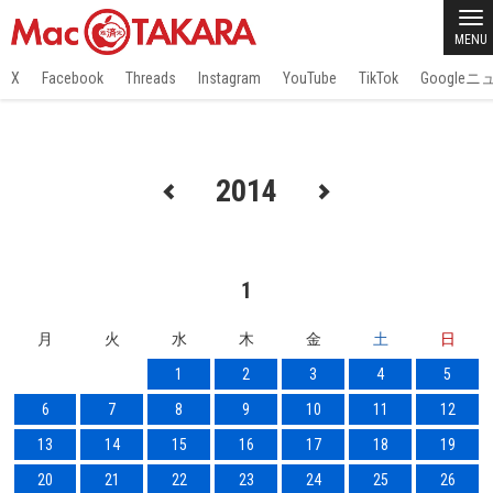
MENU
X
Facebook
Threads
Instagram
YouTube
TikTok
Google
2014
1
月
火
水
木
金
土
日
1
2
3
4
5
6
7
8
9
10
11
12
13
14
15
16
17
18
19
20
21
22
23
24
25
26