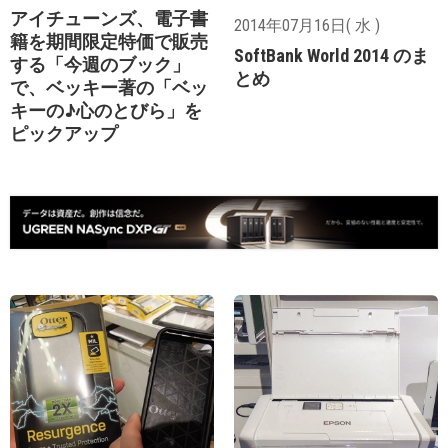
アイチューンズ、電子書
2014年07月16日( 水 )
籍を期間限定特価で販売
SoftBank World 2014 のま
する「今週のブック」
とめ
で、ベッキー著の「ベッ
キーの♪心のとびら」を
ピックアップ