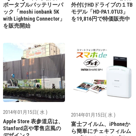
ポータブルバッテリーパ
外付けHDドライブの１TB
ック「moshi ionbank 5K
モデル「HD-PA1.0TU3」
with Lightning Connector」
を19,816円で特価販売中
を販売開始
2014年01月15日( 水 )
2014年01月15日( 水 )
Apple Store 表参道店は、
富士フイルム、iPhoneか
Stanford店や零售店風の
ら簡単にチェキフィルム
デザイン？