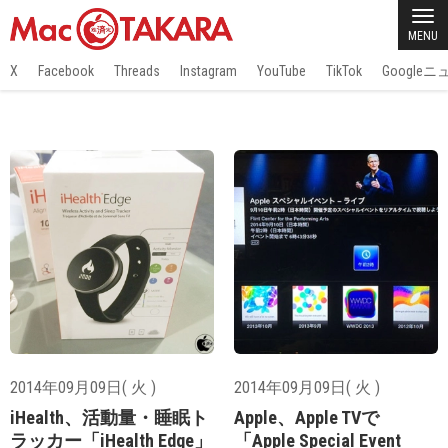
MENU
X
Facebook
Threads
Instagram
YouTube
TikTok
Google
2014年09月09日( 火 )
2014年09月09日( 火 )
iHealth、活動量・睡眠ト
Apple、Apple TVで
ラッカー「iHealth Edge」
「Apple Special Event