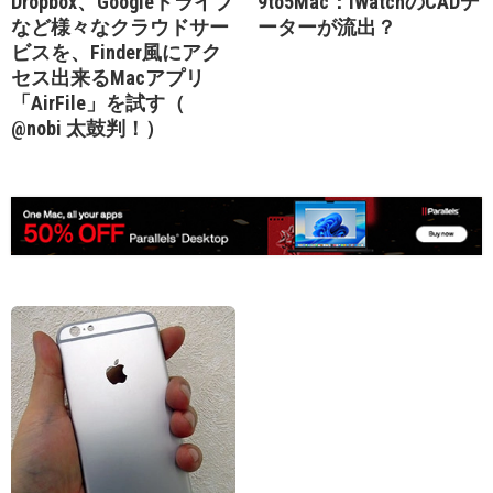
Dropbox、Googleドライブ
9to5Mac：iWatchのCADデ
など様々なクラウドサー
ーターが流出？
ビスを、Finder風にアク
セス出来るMacアプリ
「AirFile」を試す（
@nobi 太鼓判！）