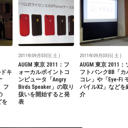
2011年09月03日( 土 )
2011年09月03日( 土 )
：
AUGM 東京 2011：フ
AUGM 東京 2011：
ルドキ
ォーカルポイントコ
フトバンクBB「カ
ナ
ンピュータ「Angry
コレ」や「Eye-Fi 
や、フ
Birds Speaker」の取り
バイルX2」などを
の
扱いを開始すると発
介
どを
表