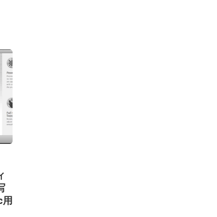
ィ
写
c用