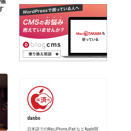
開催
す
danbo
日本語でのMac,iPhone,iPad などApple関