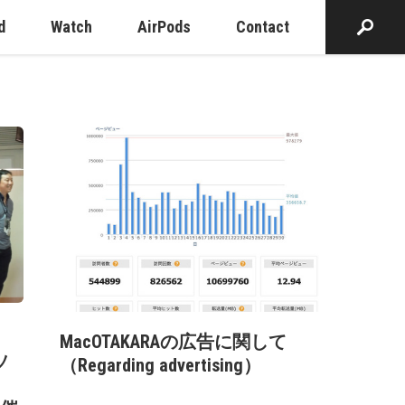
d
Watch
AirPods
Contact
MacOTAKARAの広告に関して
ソ
（Regarding advertising）