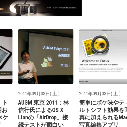
2011年09月03日( 土 )
2011年09月03日( 土 )
1：ト
AUGM 東京 2011：林
簡単にボケ味やテ
用お
信行氏によるOS X
ルトシフト効果を
水ケ
Lionの「AirDrop」接
真に加えられるMa
f
続テストが面白い
写真編集アプリ