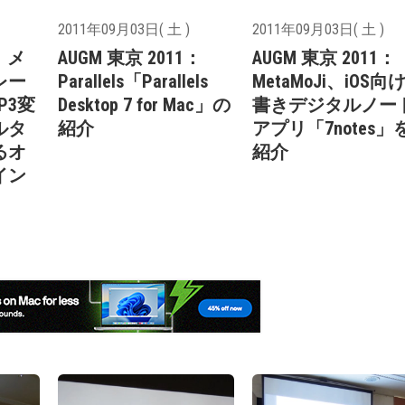
2011年09月03日( 土 )
2011年09月03日( 土 )
1：メ
AUGM 東京 2011：
AUGM 東京 2011：
レー
Parallels「Parallels
MetaMoJi、iOS向
P3変
Desktop 7 for Mac」の
書きデジタルノー
ルタ
紹介
アプリ「7notes」
るオ
紹介
イン
-