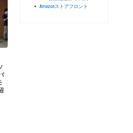
Amazonストアフロント
ソ
バ
モ
紹