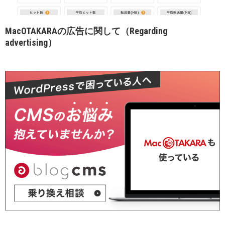
MacOTAKARAの広告に関して（Regarding
advertising）