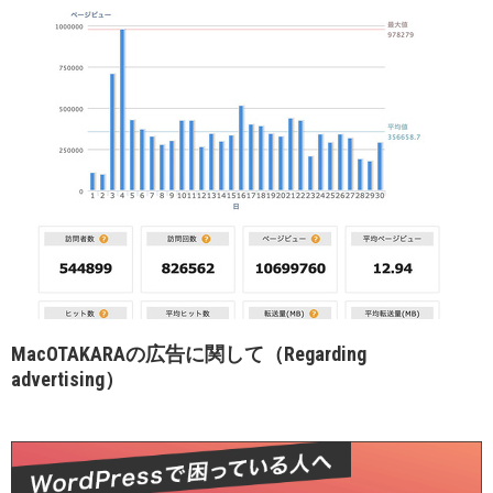
MacOTAKARAの広告に関して（Regarding
advertising）