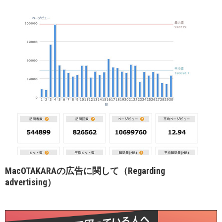
MacOTAKARAの広告に関して（Regarding
advertising）