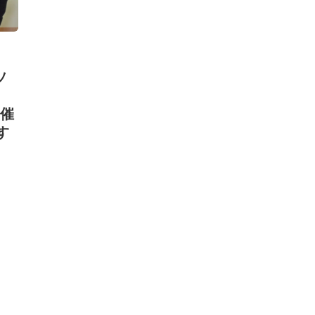
ソ
開催
す