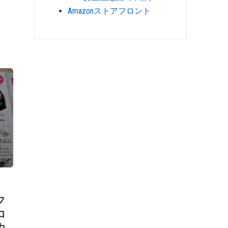
Amazonストアフロント
フ
コ
カ