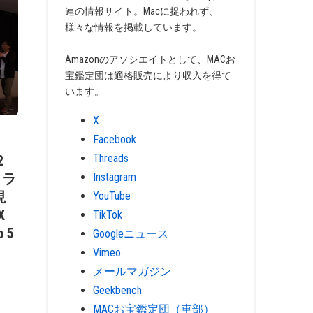
連の情報サイト。Macに捉われず、
様々な情報を掲載しています。
Amazonのアソシエイトとして、MACお
宝鑑定団は適格販売により収入を得て
います。
X
Facebook
Threads
2
Instagram
トラ
現
YouTube
X
TikTok
o 5
Googleニュース
Vimeo
メールマガジン
Geekbench
MACお宝鑑定団（車部）