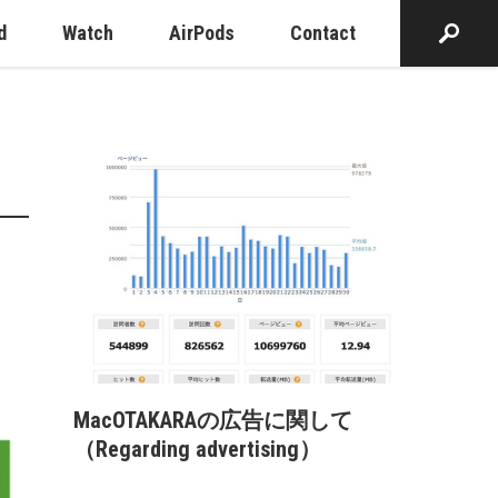
d
Watch
AirPods
Contact
MacOTAKARAの広告に関して
（Regarding advertising）