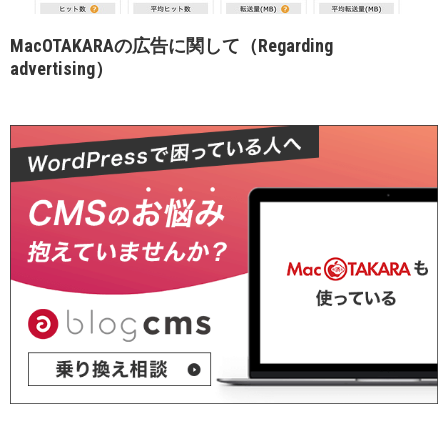
MacOTAKARAの広告に関して（Regarding
advertising）