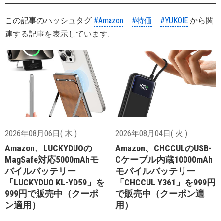
この記事のハッシュタグ
#Amazon
#特価
#YUKOIE
から関
連する記事を表示しています。
2026年08月06日( 木 )
2026年08月04日( 火 )
Amazon、LUCKYDUOの
Amazon、CHCCULのUSB-
MagSafe対応5000mAhモ
Cケーブル内蔵10000mAh
バイルバッテリー
モバイルバッテリー
「LUCKYDUO KL-YD59」を
「CHCCUL Y361」を999円
999円で販売中（クーポ
で販売中（クーポン適
ン適用）
用）