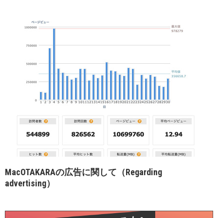
MacOTAKARAの広告に関して（Regarding
advertising）