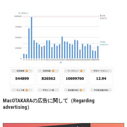
MacOTAKARAの広告に関して（Regarding
advertising）