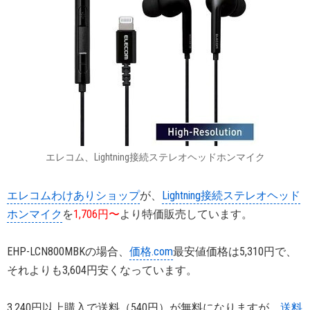
エレコム、Lightning接続ステレオヘッドホンマイク
エレコムわけありショップ
が、
Lightning接続ステレオヘッド
ホンマイク
を
1,706円〜
より特価販売しています。
EHP-LCN800MBKの場合、
価格.com
最安値価格は5,310円で、
それよりも3,604円安くなっています。
3,240円以上購入で送料（540円）が無料になりますが、
送料