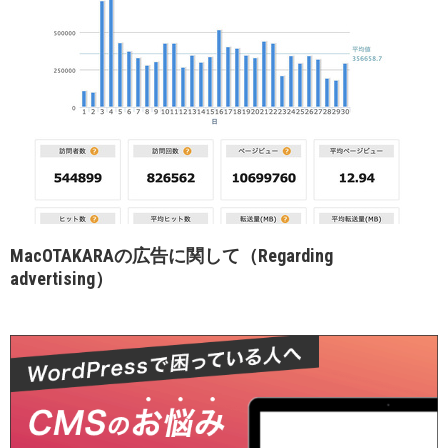
MacOTAKARAの広告に関して（Regarding
advertising）