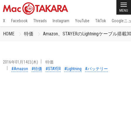
MENU
X
Facebook
Threads
Instagram
YouTube
TikTok
Google
HOME
特価
Amazon、STAYERのLightningケーブル
2016年01月14日(木)
特価
#Amazon
#特価
#STAYER
#Lightning
#バッテリー