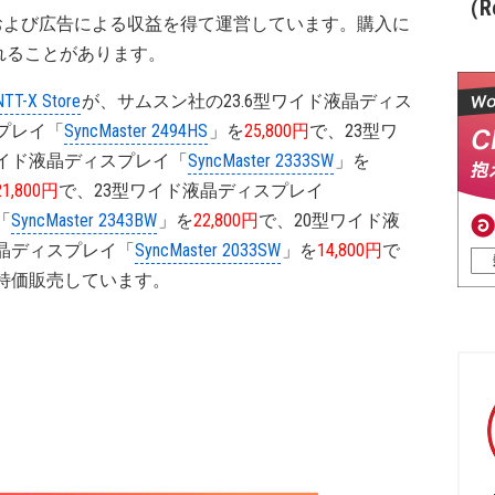
（Re
および広告による収益を得て運営しています。購入に
れることがあります。
NTT-X Store
が、サムスン社の23.6型ワイド液晶ディス
プレイ「
SyncMaster 2494HS
」を
25,800円
で、23型ワ
イド液晶ディスプレイ「
SyncMaster 2333SW
」を
21,800円
で、23型ワイド液晶ディスプレイ
「
SyncMaster 2343BW
」を
22,800円
で、20型ワイド液
晶ディスプレイ「
SyncMaster 2033SW
」を
14,800円
で
特価販売しています。