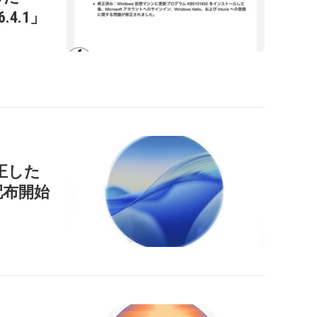
26.4.1」
正した
」を配布開始