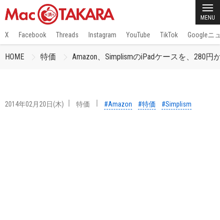
MENU
X
Facebook
Threads
Instagram
YouTube
TikTok
Google
HOME
特価
Amazon、SimplismのiPadケースを
2014年02月20日(木)
特価
#Amazon
#特価
#Simplism