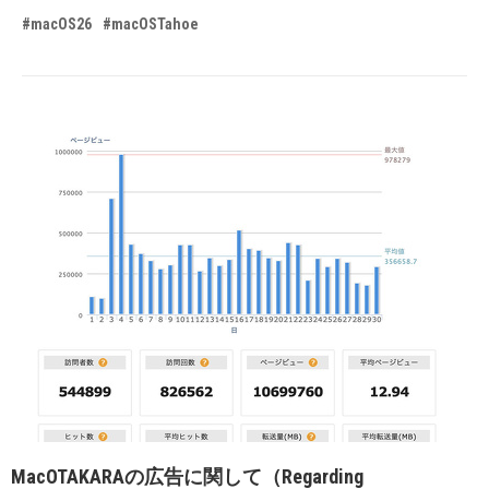
#macOS26
#macOSTahoe
MacOTAKARAの広告に関して（Regarding