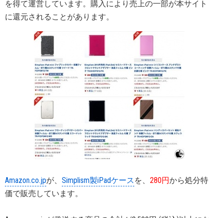
を得て運営しています。購入により売上の一部が本サイト
に還元されることがあります。
Amazon.co.jp
が、
Simplism製iPadケース
を、
280円
から処分特
価で販売しています。