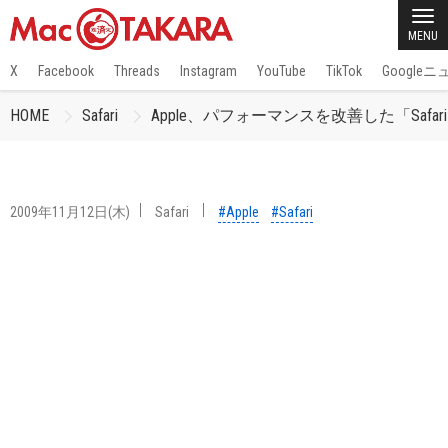
MENU
X
Facebook
Threads
Instagram
YouTube
TikTok
Google
HOME
Safari
Apple、パフォーマンスを改善した「Safari
2009年11月12日(木)
Safari
#Apple
#Safari