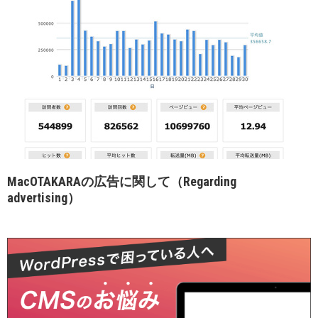
MacOTAKARAの広告に関して（Regarding
advertising）