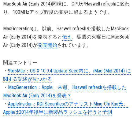
MacBook Air (Early 2014)同様に、CPUがHaswell refreshに変わ
り、100MHzアップ程度の変更に留まるようです。
MacGenerationは、以前、Haswell refreshを搭載したMacBook
Air (Early 2014)を発表すると
伝え
、翌週の火曜日にMacBook
Air (Early 2014)が
発売開始
されています。
関連エントリー
・
9to5Mac：OS X 10.9.4 Update Seed内に、iMac (Mid 2014) に
関する記述が見つかる
・
MacGeneration：Apple、来週、Haswell refreshを搭載した
MacBook Air (Early 2014)を発表？
・
AppleInsider：KGI SecuritiesのアナリストMing-Chi Kuo氏、
Appleは2014年後半に新製品ラッシュを行うと予測