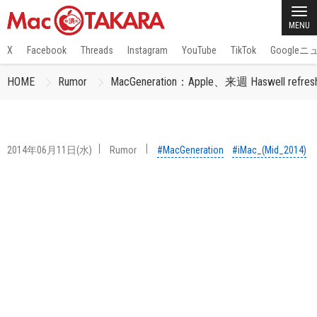
MENU
X
Facebook
Threads
Instagram
YouTube
TikTok
Google
HOME
Rumor
MacGeneration：Apple、来週 Haswell re
2014年06月11日(水)
Rumor
#MacGeneration
#iMac_(Mid_2014)