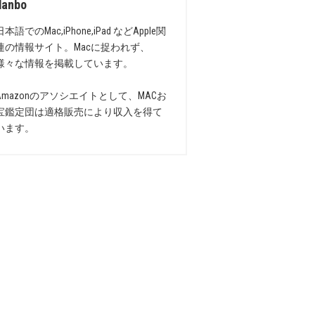
danbo
日本語でのMac,iPhone,iPad などApple関
連の情報サイト。Macに捉われず、
様々な情報を掲載しています。
Amazonのアソシエイトとして、MACお
宝鑑定団は適格販売により収入を得て
います。