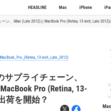
HEADLINE
Mac
iPhone
iPa
iMac (Late 2012)とMacBook Pro (Retina, 13-inch, Late
MacBook_Pro_(Retina_13-inch_Late_2012)
ppleのサプライチェーン、
MacBook Pro (Retina, 13-
12)の出荷を開始？
Ma