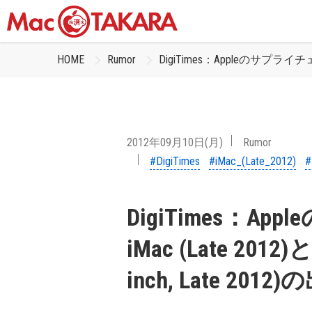
HOME
Rumor
DigiTimes：Appleのサプライチェーン、
2012年09月10日(月)
Rumor
#DigiTimes
#iMac_(Late_2012)
#
DigiTimes：A
iMac (Late 2012)と
inch, Late 20