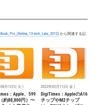
Book_Pro_(Retina_13-inch_Late_2012)
から関連する記
08月12日( 火 )
2022年03月11日( 金 )
Times：Apple、599
DigiTimes：AppleのA16
約88,800円）〜
チップやM2チップ