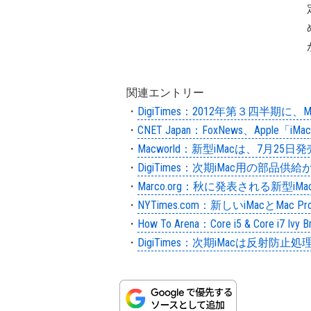
関連エントリー
・
DigiTimes：2012年第３四半期に、MacBo
・
CNET Japan：FoxNews、Ap
・
Macworld：新型iMacは、7月25日発売
・
DigiTimes：次期iMac用の
・
Marco.org：秋に発表される新型i
・
NYTimes.com：新しいiMacとMac
・
How To Arena：Core i5 & Core i
・
DigiTimes：次期iMacは反