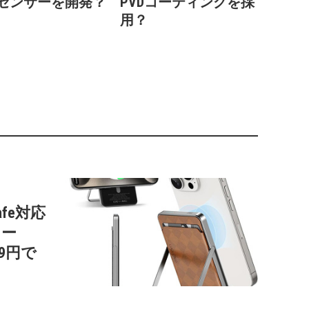
センサーを開発？
PVDコーティングを採
用？
afe対応
リー
99円で