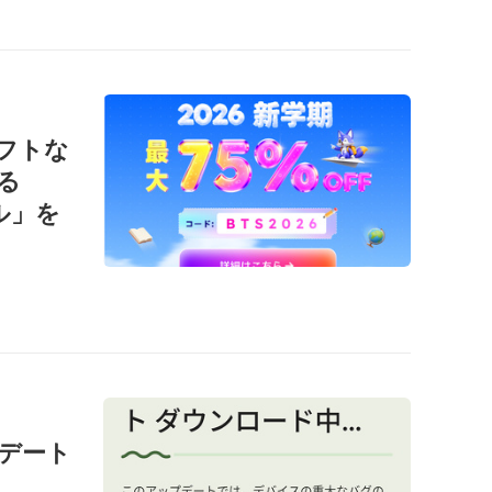
ソフトな
る
ール」を
ップデート