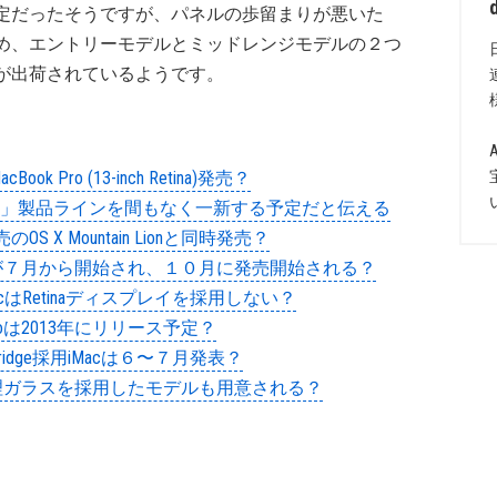
定だったそうですが、パネルの歩留まりが悪いた
め、エントリーモデルとミッドレンジモデルの２つ
が出荷されているようです。
ok Pro (13-inch Retina)発売？
ple「iMac」製品ラインを間もなく一新する予定だと伝える
のOS X Mountain Lionと同時発売？
部品供給が７月から開始され、１０月に発売開始される？
MacはRetinaディスプレイを採用しない？
 Proは2013年にリリース予定？
7 Ivy Bridge採用iMacは６〜７月発表？
射防止処理ガラスを採用したモデルも用意される？