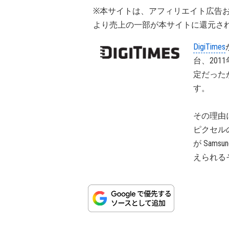
※本サイトは、アフィリエイト広告
より売上の一部が本サイトに還元さ
DigiTimes
台、201
定だった
す。
その理由に
ピクセル
が Samsu
えられる