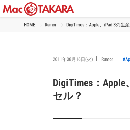
HOME
Rumor
DigiTimes：Apple、iPad 
2011年08月16日(火)
Rumor
#Ap
DigiTimes：Ap
セル？