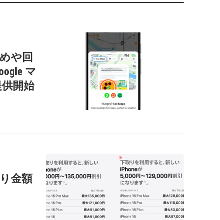
すすめや回
gle マ
提供開始
の下取り金額