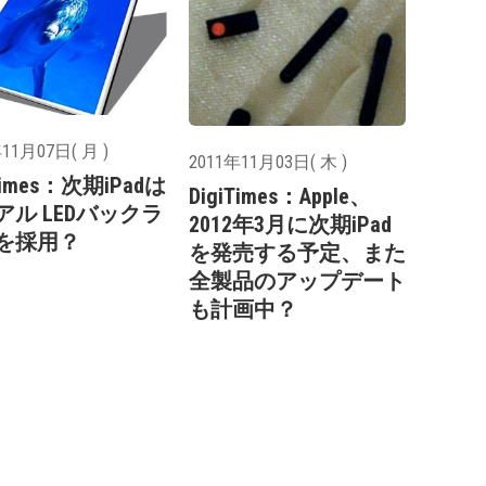
11月07日( 月 )
2011年11月03日( 木 )
iTimes：次期iPadは
DigiTimes：Apple、
アル LEDバックラ
2012年3月に次期iPad
を採用？
を発売する予定、また
全製品のアップデート
も計画中？