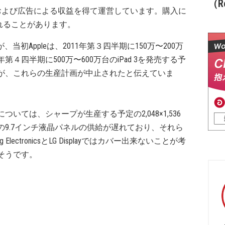
（Re
および広告による収益を得て運営しています。購入に
れることがあります。
が、当初Appleは、2011年第３四半期に150万〜200万
1年第４四半期に500万〜600万台のiPad 3を発売する予
が、これらの生産計画が中止されたと伝えていま
ついては、シャープが生産する予定の2,048×1,536
の9.7インチ液晶パネルの供給が遅れており、それら
ng ElectronicsとLG Displayではカバー出来ないことが考
そうです。