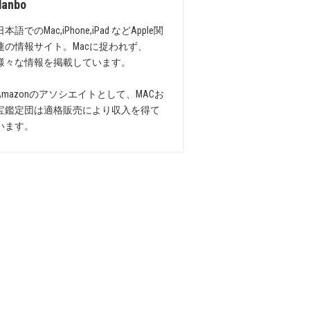
danbo
日本語でのMac,iPhone,iPad などApple関
連の情報サイト。Macに捉われず、
様々な情報を掲載しています。
Amazonのアソシエイトとして、MACお
宝鑑定団は適格販売により収入を得て
います。