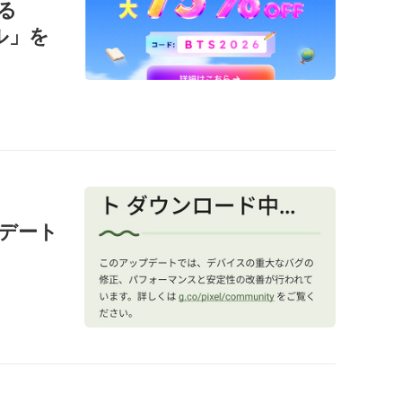
る
ール」を
ップデート