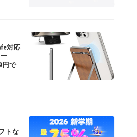
afe対応
リー
99円で
ソフトな