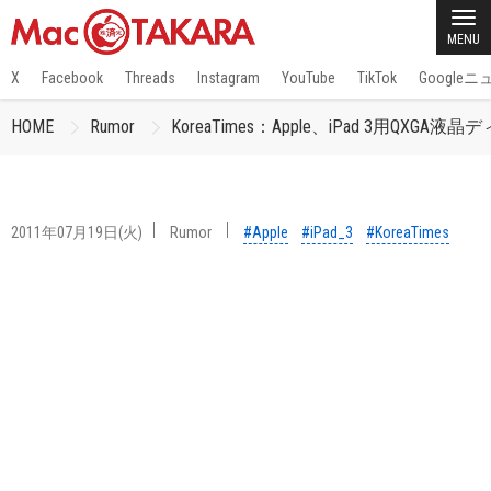
MENU
X
Facebook
Threads
Instagram
YouTube
TikTok
Google
HOME
Rumor
KoreaTimes：Apple、iPad 3用QX
2011年07月19日(火)
Rumor
#Apple
#iPad_3
#KoreaTimes