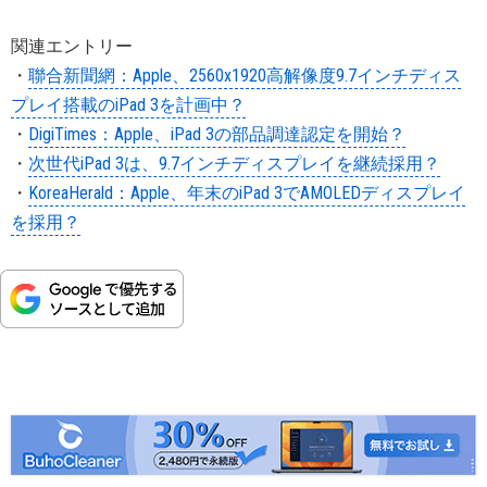
関連エントリー
・
聯合新聞網：Apple、2560x1920高解像度9.7インチディス
プレイ搭載のiPad 3を計画中？
・
DigiTimes：Apple、iPad 3の部品調達認定を開始？
・
次世代iPad 3は、9.7インチディスプレイを継続採用？
・
KoreaHerald：Apple、年末のiPad 3でAMOLEDディスプレイ
を採用？