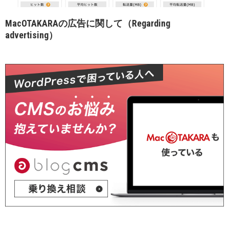
MacOTAKARAの広告に関して（Regarding
advertising）