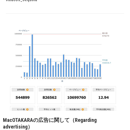
MacOTAKARAの広告に関して（Regarding
advertising）