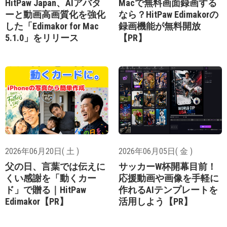
HitPaw Japan、AIアバタ
Macで無料画面録画する
ーと動画高画質化を強化
なら？HitPaw Edimakorの
した「Edimakor for Mac
録画機能が無料開放
5.1.0」をリリース
【PR】
2026年06月20日( 土 )
2026年06月05日( 金 )
父の日、言葉では伝えに
サッカーW杯開幕目前！
くい感謝を「動くカー
応援動画や画像を手軽に
ド」で贈る｜HitPaw
作れるAIテンプレートを
Edimakor【PR】
活用しよう【PR】