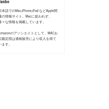
danbo
日本語でのMac,iPhone,iPad などApple関
連の情報サイト。Macに捉われず、
様々な情報を掲載しています。
Amazonのアソシエイトとして、MACお
宝鑑定団は適格販売により収入を得て
います。