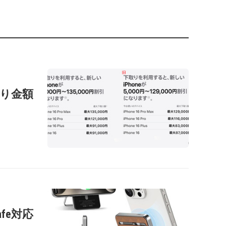
の下取り金額
afe対応