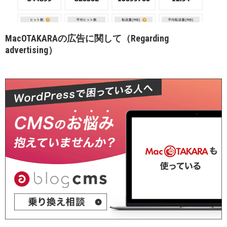
MacOTAKARAの広告に関して（Regarding
advertising）