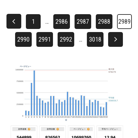
1
…
2986
2987
2988
2989
2990
2991
2992
…
3018