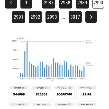
1
…
2987
2988
2989
2990
2991
2992
2993
…
3017