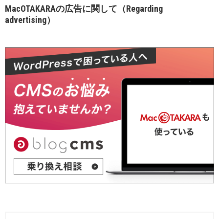
MacOTAKARAの広告に関して（Regarding
advertising）