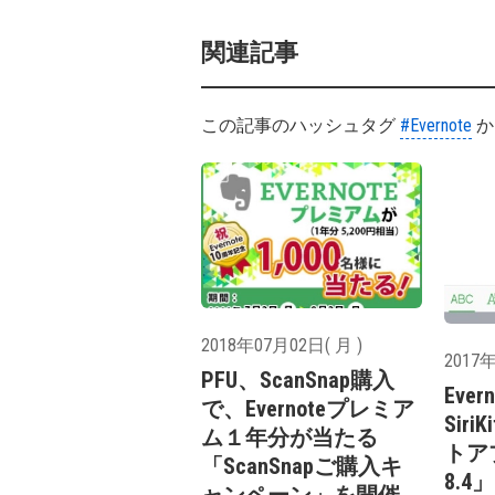
関連記事
この記事のハッシュタグ
#Evernote
か
2018年07月02日( 月 )
2017年
PFU、ScanSnap購入
Ever
で、Evernoteプレミア
Sir
ム１年分が当たる
トアプ
「ScanSnapご購入キ
8.