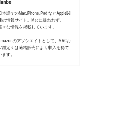
danbo
日本語でのMac,iPhone,iPad などApple関
連の情報サイト。Macに捉われず、
様々な情報を掲載しています。
Amazonのアソシエイトとして、MACお
宝鑑定団は適格販売により収入を得て
います。