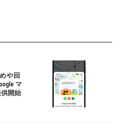
すすめや回
gle マ
提供開始