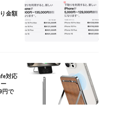
の下取り金額
afe対応
リー
99円で