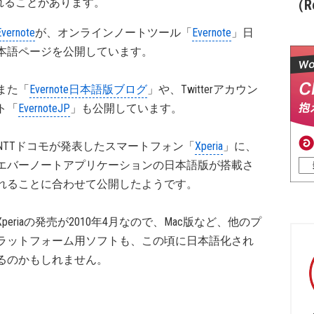
れることがあります。
（Re
Evernote
が、オンラインノートツール「
Evernote
」日
本語ページを公開しています。
また「
Evernote日本語版ブログ
」や、Twitterアカウン
ト「
EvernoteJP
」も公開しています。
NTTドコモが発表したスマートフォン「
Xperia
」に、
エバーノートアプリケーションの日本語版が搭載さ
れることに合わせて公開したようです。
Xperiaの発売が2010年4月なので、Mac版など、他のプ
ラットフォーム用ソフトも、この頃に日本語化され
るのかもしれません。