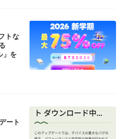
ソフトな
る
ール」を
ップデート