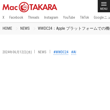
MENU
X
Facebook
Threads
Instagram
YouTube
TikTok
Google
HOME
NEWS
WWDC24：Apple プラットフォームで
2024年06月12日(水)
NEWS
#WWDC24
#AI