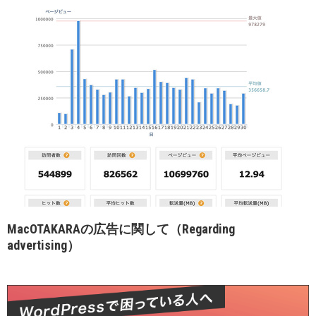
MacOTAKARAの広告に関して（Regarding
advertising）