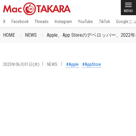
MENU
X
Facebook
Threads
Instagram
YouTube
TikTok
Google
HOME
NEWS
Apple、App Storeのデベロッパー、
2023年06月01日(木)
NEWS
#Apple
#AppStore