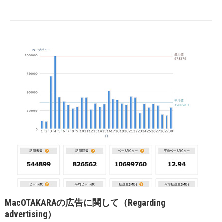
MacOTAKARAの広告に関して（Regarding
advertising）