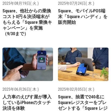
2025年08月19日( 火 )
2025年07月24日( 木 )
Square、他社からの​乗換
Square、モバイルPOS端
コスト0円＆決済端末が​
末「Square ハンディ」を
もらえる「Square 乗換キ
販売開始
ャンペーン」を実施
（9/30まで）
2025年06月26日( 木 )
2025年02月05日( 水 )
人力車の​えびす屋が導入
Square、​抽選で2​40名に​
しているiPhoneのタッチ
Squareレジスターをプレ
決済を体験
ゼントする「Square レジ