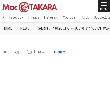
MENU
X
Facebook
Threads
Instagram
YouTube
TikTok
Google
HOME
NEWS
Square、4月28日からJCBおよびQU
2023年04月01日(土)
NEWS
#Square