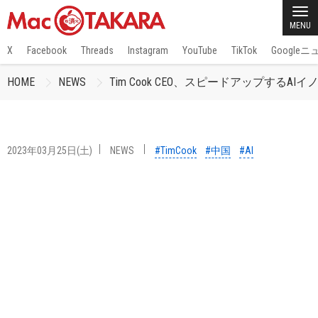
MENU
X
Facebook
Threads
Instagram
YouTube
TikTok
Google
HOME
NEWS
Tim Cook CEO、スピードアップ
2023年03月25日(土)
NEWS
#TimCook
#中国
#AI