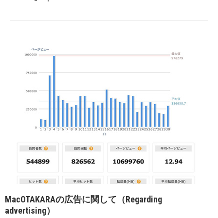
MacOTAKARAの広告に関して（Regarding
advertising）