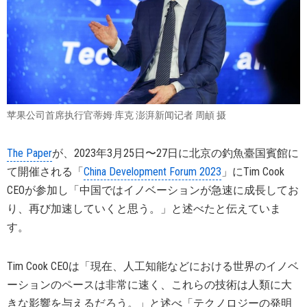
苹果公司首席执行官蒂姆·库克 澎湃新闻记者 周頔 摄
The Paper
が、2023年3月25日〜27日に北京の釣魚臺国賓館に
て開催される「
China Development Forum 2023
」にTim Cook
CEOが参加し「中国ではイノベーションが急速に成長してお
り、再び加速していくと思う。」と述べたと伝えていま
す。
Tim Cook CEOは「現在、人工知能などにおける世界のイノベ
ーションのペースは非常に速く、これらの技術は人類に大
きな影響を与えるだろう。」と述べ「テクノロジーの発明