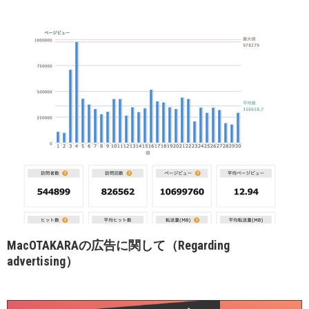
MacOTAKARAの広告に関して（Regarding
advertising）