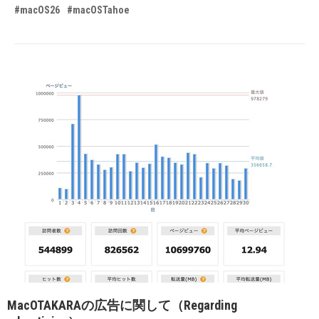
#macOS26
#macOSTahoe
MacOTAKARAの広告に関して（Regarding