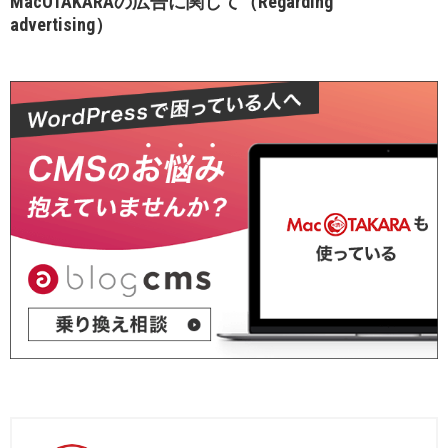
MacOTAKARAの広告に関して（Regarding
advertising）