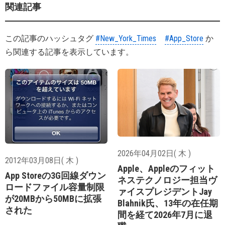
関連記事
この記事のハッシュタグ
#New_York_Times
#App_Store
か
ら関連する記事を表示しています。
2026年04月02日( 木 )
2012年03月08日( 木 )
Apple、Appleのフィット
App Storeの3G回線ダウン
ネステクノロジー担当ヴ
ロードファイル容量制限
ァイスプレジデントJay
が20MBから50MBに拡張
Blahnik氏、13年の在任期
された
間を経て2026年7月に退