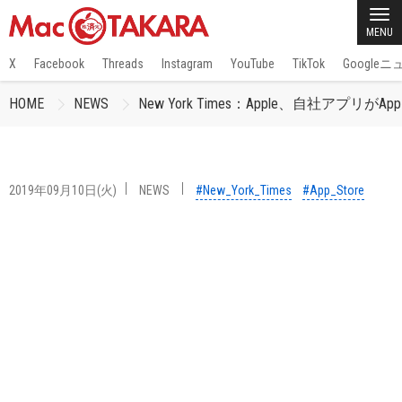
MENU
X
Facebook
Threads
Instagram
YouTube
TikTok
Google
HOME
NEWS
New York Times：Apple、自社アプ
2019年09月10日(火)
NEWS
#New_York_Times
#App_Store