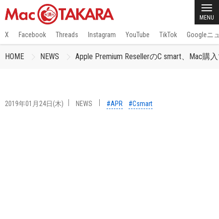
MENU
X
Facebook
Threads
Instagram
YouTube
TikTok
Google
HOME
NEWS
Apple Premium ResellerのC sm
2019年01月24日(木)
NEWS
#APR
#Csmart