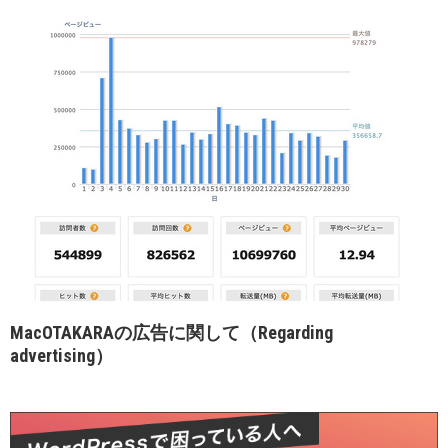
MacOTAKARAの広告に関して（Regarding
advertising）