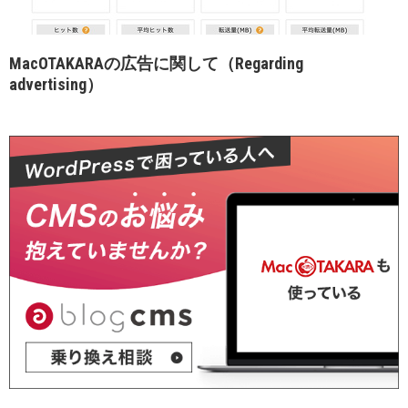
MacOTAKARAの広告に関して（Regarding
advertising）