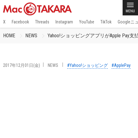
MENU
X
Facebook
Threads
Instagram
YouTube
TikTok
Google
HOME
NEWS
Yahoo!ショッピングアプリがApple Pay
2017年12月01日(金)
NEWS
#Yahoo!ショッピング
#ApplePay