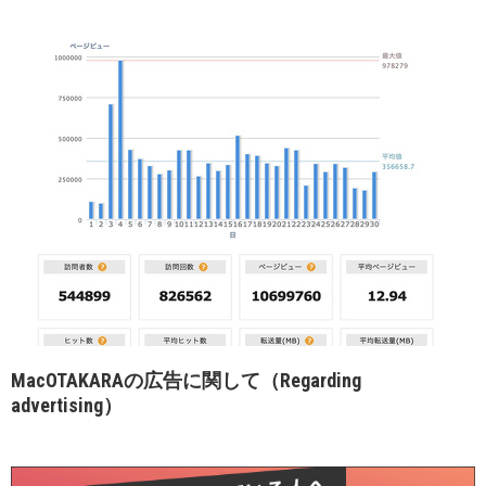
MacOTAKARAの広告に関して（Regarding
advertising）