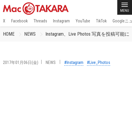
MENU
X
Facebook
Threads
Instagram
YouTube
TikTok
Google
HOME
NEWS
Instagram、Live Photos 写真を投稿可
2017年01月06日(金)
NEWS
#Instagram
#Live_Photos