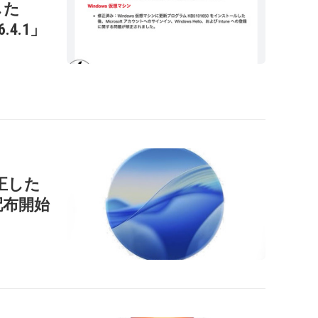
した
26.4.1」
正した
」を配布開始