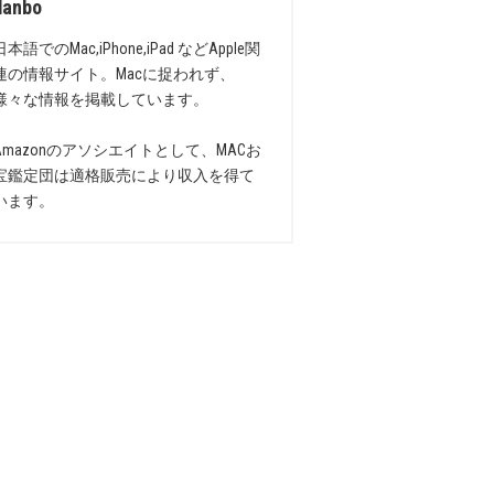
danbo
日本語でのMac,iPhone,iPad などApple関
連の情報サイト。Macに捉われず、
様々な情報を掲載しています。
Amazonのアソシエイトとして、MACお
宝鑑定団は適格販売により収入を得て
います。