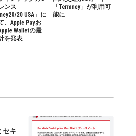
レンス
「Termney」が利用可
ney20/20 USA」に
能に
、Apple Payお
ple Walletの最
計を発表
性とセキ