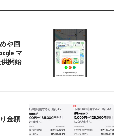
すすめや回
gle マ
提供開始
の下取り金額