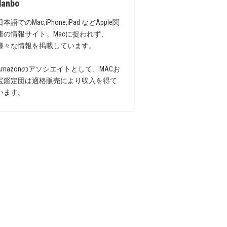
danbo
日本語でのMac,iPhone,iPad などApple関
連の情報サイト。Macに捉われず、
様々な情報を掲載しています。
Amazonのアソシエイトとして、MACお
宝鑑定団は適格販売により収入を得て
います。