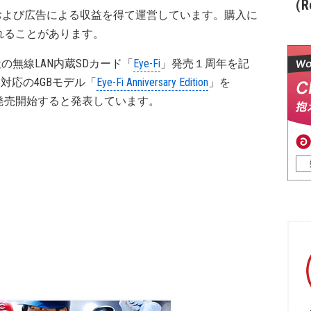
（Re
および広告による収益を得て運営しています。購入に
れることがあります。
の無線LAN内蔵SDカード「
Eye-Fi
」発売１周年を記
C対応の4GBモデル「
Eye-Fi Anniversary Edition
」を
ルで発売開始すると発表しています。