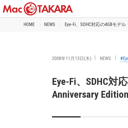
HOME
NEWS
Eye-Fi、SDHC対応の4GBモデル「Eye
2008年11月13日(木)
NEWS
#Ey
Eye-Fi、SDHC対
Anniversary Ed