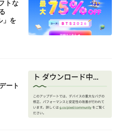
ソフトな
る
ール」を
ップデート