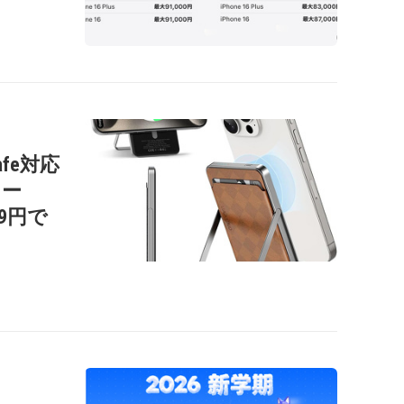
afe対応
リー
99円で