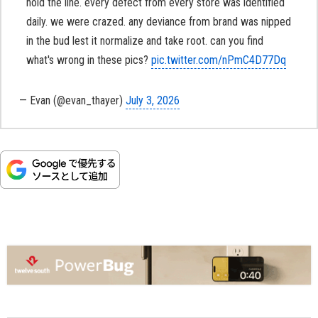
hold the line. every defect from every store was identified
daily. we were crazed. any deviance from brand was nipped
in the bud lest it normalize and take root. can you find
what's wrong in these pics?
pic.twitter.com/nPmC4D77Dq
— Evan (@evan_thayer)
July 3, 2026