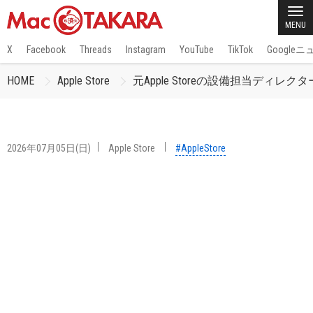
MENU
X
Facebook
Threads
Instagram
YouTube
TikTok
Google
HOME
Apple Store
元Apple Storeの設備担当ディレクタ
2026年07月05日(日)
Apple Store
#AppleStore