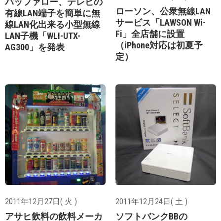
バッファロー、テレビの
ローソン、公衆無線LAN
有線LAN端子を簡単に無
サービス「LAWSON Wi-
線LAN化出来る小型無線
Fi」全店舗に設置
LAN子機「WLI-UTX-
（iPhone対応は初夏予
AG300」を発表
定）
2011年12月27日( 火 )
2011年12月24日( 土 )
アサヒ飲料の飲料メーカ
ソフトバンクBBの