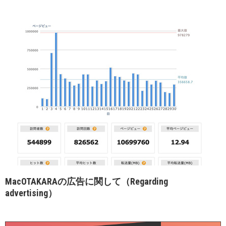
MacOTAKARAの広告に関して（Regarding
advertising）