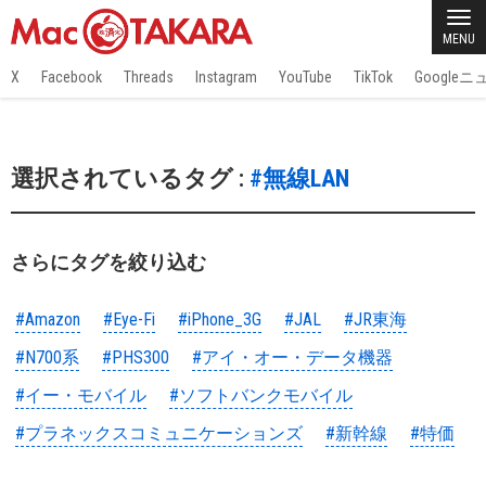
MENU
X
Facebook
Threads
Instagram
YouTube
TikTok
Google
選択されているタグ :
#無線LAN
さらにタグを絞り込む
#Amazon
#Eye-Fi
#iPhone_3G
#JAL
#JR東海
#N700系
#PHS300
#アイ・オー・データ機器
#イー・モバイル
#ソフトバンクモバイル
#プラネックスコミュニケーションズ
#新幹線
#特価